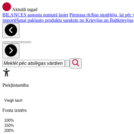
Aktuāli tagad
BILANCES augusta numurā lasiet
Pieprasa rīcības stratēģiju, lai p
importēšanai pakļauto produktu sarakstu no Krievijas un Baltkrievijas
Piekļūstamība
Viegli lasīt
Fonta izmērs
100%
150%
200%