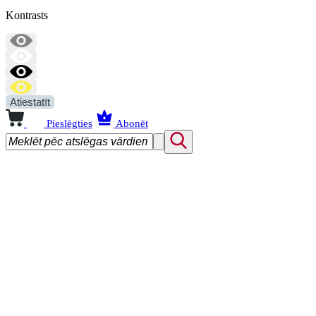
Kontrasts
Atiestatīt
Pieslēgties
Abonēt