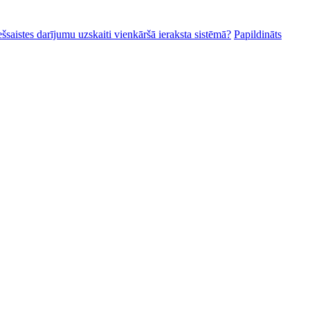
ešsaistes darījumu uzskaiti vienkāršā ieraksta sistēmā?
Papildināts