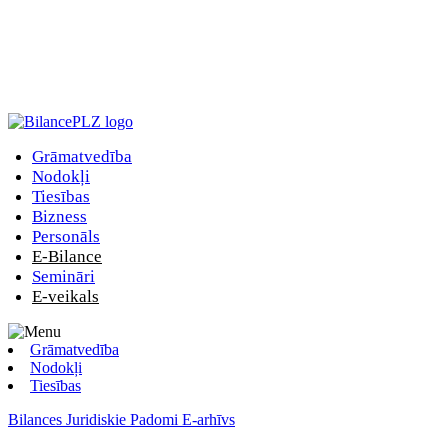
Grāmatvedība
Nodokļi
Tiesības
Bizness
Personāls
E-Bilance
Semināri
E-veikals
Grāmatvedība
Nodokļi
Tiesības
Bilances Juridiskie Padomi E-arhīvs