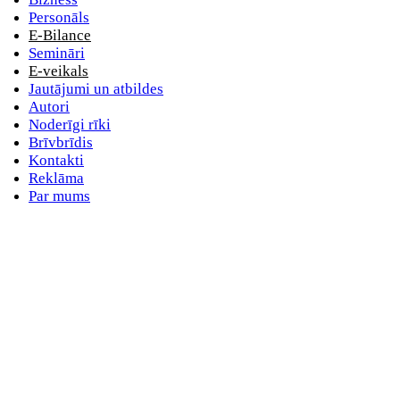
Personāls
E-Bilance
Semināri
E-veikals
Jautājumi un atbildes
Autori
Noderīgi rīki
Brīvbrīdis
Kontakti
Reklāma
Par mums