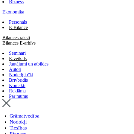
Bizness
Ekonomika
Personāls
E-Bilance
Bilances raksti
Bilances E-arhīvs
Semināri
E-veikals
Jautājumi un atbildes
Autori
Noderīgi rīki
Brīvbrīdis
Kontakti
Reklāma
Par mums
Grāmatvedība
Nodokļi
Tiesības
Bizness