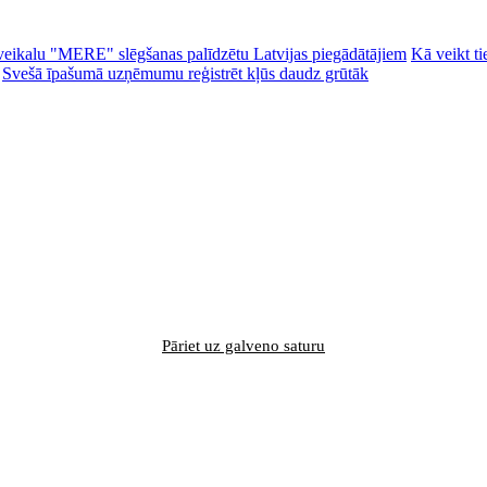
ēc veikalu "MERE" slēgšanas palīdzētu Latvijas piegādātājiem
Kā veikt ti
Svešā īpašumā uzņēmumu reģistrēt kļūs daudz grūtāk
Pāriet uz galveno saturu