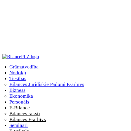
Grāmatvedība
Nodokļi
Tiesības
Bilances Juridiskie Padomi E-arhīvs
Bizness
Ekonomika
Personāls
E-Bilance
Bilances raksti
Bilances E-arhīvs
Semināri