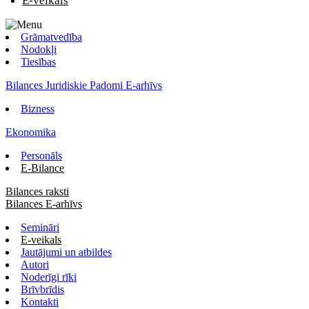
E-veikals
Grāmatvedība
Nodokļi
Tiesības
Bilances Juridiskie Padomi E-arhīvs
Bizness
Ekonomika
Personāls
E-Bilance
Bilances raksti
Bilances E-arhīvs
Semināri
E-veikals
Jautājumi un atbildes
Autori
Noderīgi rīki
Brīvbrīdis
Kontakti