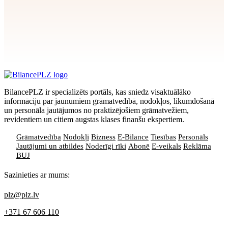
Apstiprināt
>
privātuma politikai
BilancePLZ ir specializēts portāls, kas sniedz visaktuālāko
informāciju par jaunumiem grāmatvedībā, nodokļos, likumdošanā
un personāla jautājumos no praktizējošiem grāmatvežiem,
revidentiem un citiem augstas klases finanšu ekspertiem.
Grāmatvedība
Nodokļi
Bizness
E-Bilance
Tiesības
Personāls
Jautājumi un atbildes
Noderīgi rīki
Abonē
E-veikals
Reklāma
BUJ
Sazinieties ar mums:
plz@plz.lv
+371 67 606 110