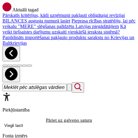
Aktuāli tagad
Pārskatīs kritērijus, kādi uzņēmumi pakļauti obligātajai revīzijai
BILANCES augusta numurā lasiet
Pieprasa rīcības stratēģiju, lai pēc
veikalu "MERE" slēgšanas palīdzētu Latvijas piegādātājiem
Kā
veikt tiešsaistes darījumu uzskaiti vienkāršā ieraksta sistēmā?
Papildināts importēšanai pakļauto produktu sarakstu no Krievijas un
Baltkrievijas
Piekļūstamība
Pāriet uz galveno saturu
Viegli lasīt
Fonta izmērs