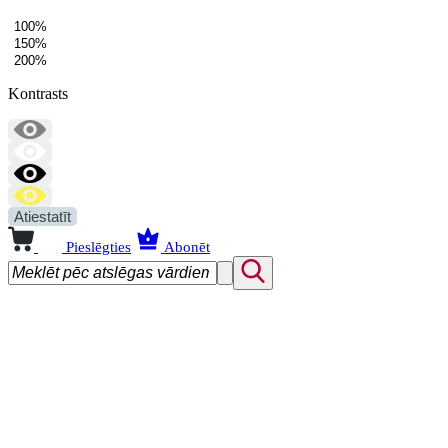
100%
150%
200%
Kontrasts
Atiestatīt
Pieslēgties
Abonēt