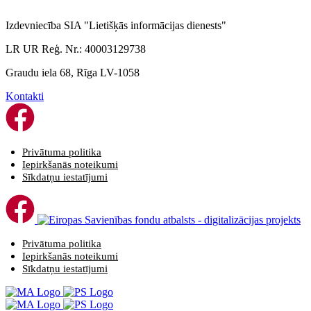
Izdevniecība SIA "Lietišķās informācijas dienests"
LR UR Reģ. Nr.: 40003129738
Graudu iela 68, Rīga LV-1058
Kontakti
Privātuma politika
Iepirkšanās noteikumi
Sīkdatņu iestatījumi
Privātuma politika
Iepirkšanās noteikumi
Sīkdatņu iestatījumi