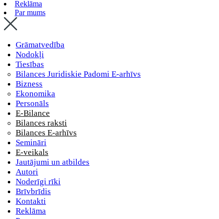
Reklāma
Par mums
Grāmatvedība
Nodokļi
Tiesības
Bilances Juridiskie Padomi E-arhīvs
Bizness
Ekonomika
Personāls
E-Bilance
Bilances raksti
Bilances E-arhīvs
Semināri
E-veikals
Jautājumi un atbildes
Autori
Noderīgi rīki
Brīvbrīdis
Kontakti
Reklāma