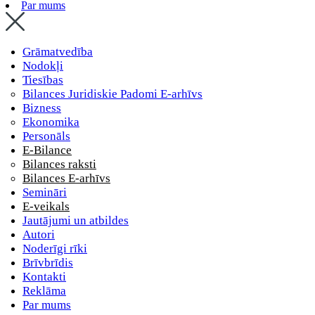
Par mums
Grāmatvedība
Nodokļi
Tiesības
Bilances Juridiskie Padomi E-arhīvs
Bizness
Ekonomika
Personāls
E-Bilance
Bilances raksti
Bilances E-arhīvs
Semināri
E-veikals
Jautājumi un atbildes
Autori
Noderīgi rīki
Brīvbrīdis
Kontakti
Reklāma
Par mums