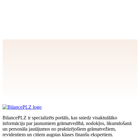
MUN ceturkšņa
deklarācijas
iesniegšana
Apstiprināt
>
privātuma politikai
BilancePLZ ir specializēts portāls, kas sniedz visaktuālāko
informāciju par jaunumiem grāmatvedībā, nodokļos, likumdošanā
un personāla jautājumos no praktizējošiem grāmatvežiem,
revidentiem un citiem augstas klases finanšu ekspertiem.