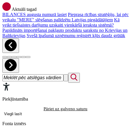
Aktuāli tagad
BILANCES augusta numurā lasiet
Pieprasa rīcības stratēģiju, lai pēc
veikalu "MERE" slēgšanas palīdzētu Latvijas piegādātājiem
Kā
veikt tiešsaistes darījumu uzskaiti vienkāršā ieraksta sistēmā?
Papildināts importēšanai pakļauto produktu sarakstu no Krievijas un
Baltkrievijas
Svešā īpašumā uzņēmumu reģistrēt kļūs daudz grūtāk
Piekļūstamība
Pāriet uz galveno saturu
Viegli lasīt
Fonta izmērs