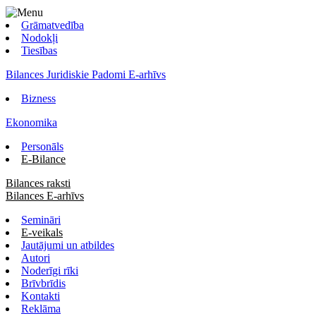
Grāmatvedība
Nodokļi
Tiesības
Bilances Juridiskie Padomi E-arhīvs
Bizness
Ekonomika
Personāls
E-Bilance
Bilances raksti
Bilances E-arhīvs
Semināri
E-veikals
Jautājumi un atbildes
Autori
Noderīgi rīki
Brīvbrīdis
Kontakti
Reklāma