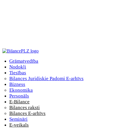
Grāmatvedība
Nodokļi
Tiesības
Bilances Juridiskie Padomi E-arhīvs
Bizness
Ekonomika
Personāls
E-Bilance
Bilances raksti
Bilances E-arhīvs
Semināri
E-veikals