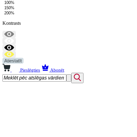
100%
150%
200%
Kontrasts
Atiestatīt
Pieslēgties
Abonēt