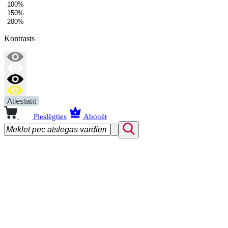
100%
150%
200%
Kontrasts
Atiestatīt
Pieslēgties
Abonēt