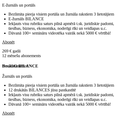
E-žurnāls un portāls
Bezlimita pieeja visiem portāla un žurnāla rakstiem 3 lietotājiem
E-žurnāls BILANCE
Iekļauts visu rubriku saturs pilnā apmērā t.sk. juridiskie padomi,
tiesības, bizness, ekonomika, noderīgi rīki un veidlapas u.c.
Dāvanā 100+ semināru videotēka vairāk nekā 5000 € vērtībā!
Abonēt
269 € gadā
12 mēnešu abonements
No 28 € mēnesī
Drukātā BILANCE
Žurnāls un portāls
Bezlimita pieeja visiem portāla un žurnāla rakstiem 3 lietotājiem
12 drukātās BILANCES jūsu pastkastītē
Iekļauts visu rubriku saturs pilnā apmērā t.sk. juridiskie padomi,
tiesības, bizness, ekonomika, noderīgi rīki un veidlapas u.c.
Dāvanā 100+ semināru videotēka vairāk nekā 5000 € vērtībā!
Abonēt