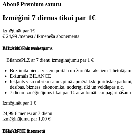
Abonē Premium saturu
Izmēģini 7 dienas tikai par
1€
Izmēģināt par 1€
€ 24,99 /mēnesī / Ikmēneša abonements
Automātiskais maksājums
BILANCE internetā
+ BilancePLZ ar 7 dienu izmēģinājumu par
1 €
Bezlimita pieeja visiem portāla un žurnāla rakstiem 1 lietotājam
E-žurnāls BILANCE
Iekļauts visu rubriku saturs pilnā apmērā t.sk. juridiskie padomi,
tiesības, bizness, ekonomika, noderīgi rīki un veidlapas u.c.
7 dienu izmēģinājums tikai par 1€ ar automātisku pagarināšanu
Izmēģināt par 1 €
24,99 € mēnesī ar 7 dienu
izmēģinājumu par 1,00 €
Tikai 0,74 € dienā
BILANCE internetā