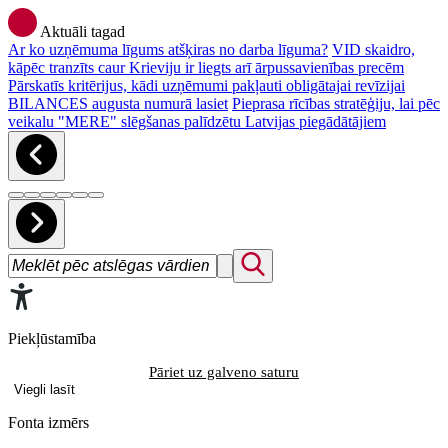
Aktuāli tagad
Ar ko uzņēmuma līgums atšķiras no darba līguma?
VID skaidro,
kāpēc tranzīts caur Krieviju ir liegts arī ārpussavienības precēm
Pārskatīs kritērijus, kādi uzņēmumi pakļauti obligātajai revīzijai
BILANCES augusta numurā lasiet
Pieprasa rīcības stratēģiju, lai pēc
veikalu "MERE" slēgšanas palīdzētu Latvijas piegādātājiem
Piekļūstamība
Pāriet uz galveno saturu
Viegli lasīt
Fonta izmērs