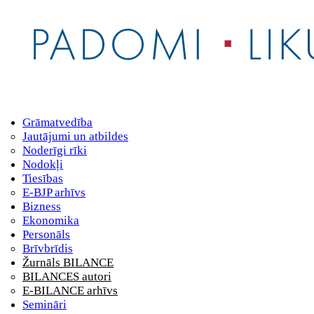
Grāmatvedība
Jautājumi un atbildes
Noderīgi rīki
Nodokļi
Tiesības
E-BJP arhīvs
Bizness
Ekonomika
Personāls
Brīvbrīdis
Žurnāls BILANCE
BILANCES autori
E-BILANCE arhīvs
Semināri