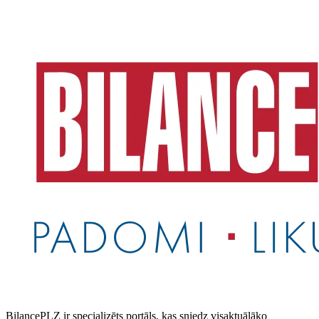
BilancePLZ ir specializēts portāls, kas sniedz visaktuālāko