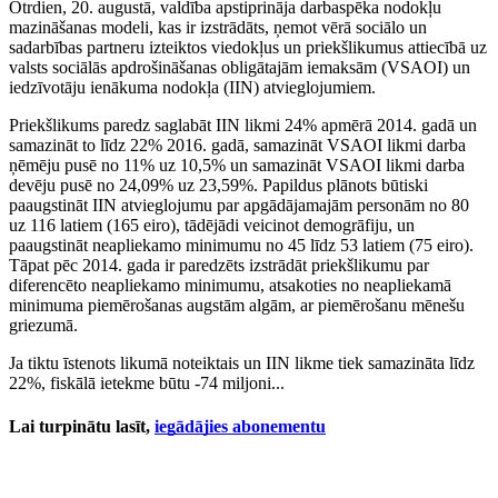
Otrdien, 20. augustā, valdība apstiprināja darbaspēka nodokļu
mazināšanas modeli, kas ir izstrādāts, ņemot vērā sociālo un
sadarbības partneru izteiktos viedokļus un priekšlikumus attiecībā uz
valsts sociālās apdrošināšanas obligātajām iemaksām (VSAOI) un
iedzīvotāju ienākuma nodokļa (IIN) atvieglojumiem.
Priekšlikums paredz saglabāt IIN likmi 24% apmērā 2014. gadā un
samazināt to līdz 22% 2016. gadā, samazināt VSAOI likmi darba
ņēmēju pusē no 11% uz 10,5% un samazināt VSAOI likmi darba
devēju pusē no 24,09% uz 23,59%. Papildus plānots būtiski
paaugstināt IIN atvieglojumu par apgādājamajām personām no 80
uz 116 latiem (165 eiro), tādējādi veicinot demogrāfiju, un
paaugstināt neapliekamo minimumu no 45 līdz 53 latiem (75 eiro).
Tāpat pēc 2014. gada ir paredzēts izstrādāt priekšlikumu par
diferencēto neapliekamo minimumu, atsakoties no neapliekamā
minimuma piemērošanas augstām algām, ar piemērošanu mēnešu
griezumā.
Ja tiktu īstenots likumā noteiktais un IIN likme tiek samazināta līdz
22%, fiskālā ietekme būtu -74 miljoni...
Lai turpinātu lasīt,
iegādājies abonementu