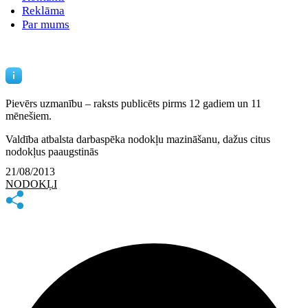
Reklāma
Par mums
Pievērs uzmanību – raksts publicēts
pirms 12 gadiem un 11
mēnešiem.
Valdība atbalsta darbaspēka nodokļu mazināšanu, dažus citus
nodokļus paaugstinās
21/08/2013
NODOKĻI