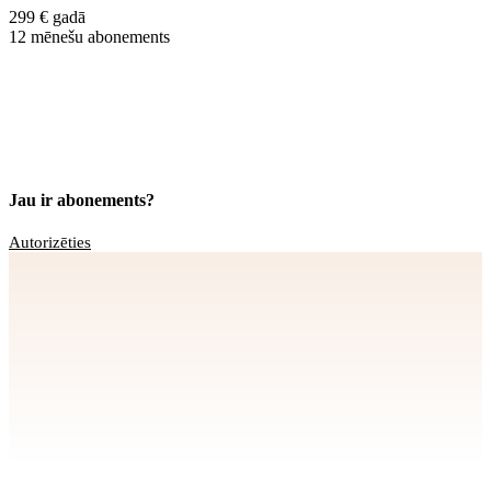
299 € gadā
12 mēnešu abonements
Jau ir abonements?
Autorizēties
Apstiprināt
>
privātuma politikai