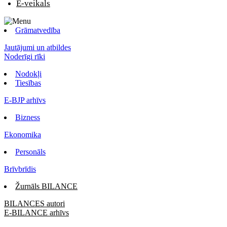
E-veikals
Grāmatvedība
Jautājumi un atbildes
Noderīgi rīki
Nodokļi
Tiesības
E-BJP arhīvs
Bizness
Ekonomika
Personāls
Brīvbrīdis
Žurnāls BILANCE
BILANCES autori
E-BILANCE arhīvs