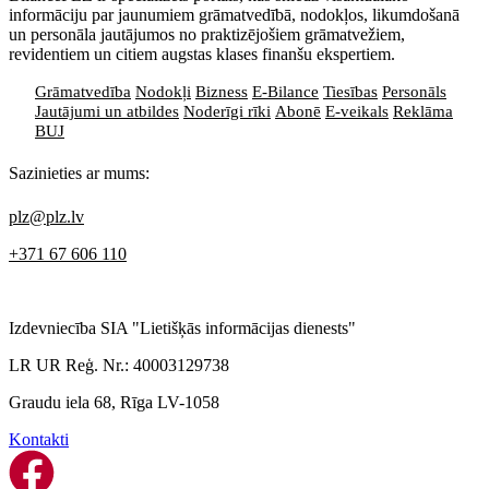
informāciju par jaunumiem grāmatvedībā, nodokļos, likumdošanā
un personāla jautājumos no praktizējošiem grāmatvežiem,
revidentiem un citiem augstas klases finanšu ekspertiem.
Grāmatvedība
Nodokļi
Bizness
E-Bilance
Tiesības
Personāls
Jautājumi un atbildes
Noderīgi rīki
Abonē
E-veikals
Reklāma
BUJ
Sazinieties ar mums:
plz@plz.lv
+371 67 606 110
Izdevniecība SIA "Lietišķās informācijas dienests"
LR UR Reģ. Nr.: 40003129738
Graudu iela 68, Rīga LV-1058
Kontakti