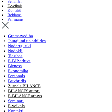
Semināri
E-veikals
Kontakti
Reklāma
Par mums
Grāmatvedība
Jautājumi un atbildes
Noderīgi rīki
Nodokļi
Tiesības
E-BJP arhīvs
Bizness
Ekonomika
Personāls
Brīvbrīdis
Žurnāls BILANCE
BILANCES autori
E-BILANCE arhīvs
Semināri
E-veikals
Kontakti