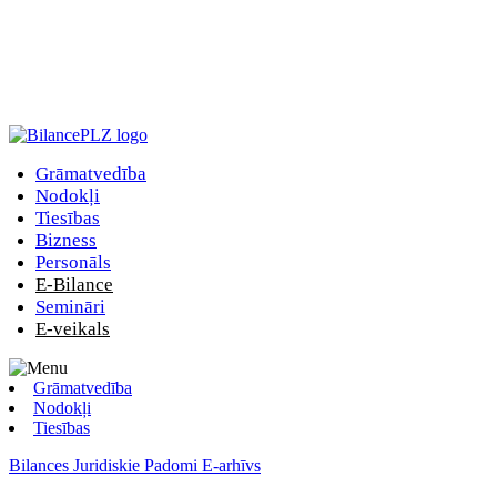
Grāmatvedība
Nodokļi
Tiesības
Bizness
Personāls
E-Bilance
Semināri
E-veikals
Grāmatvedība
Nodokļi
Tiesības
Bilances Juridiskie Padomi E-arhīvs