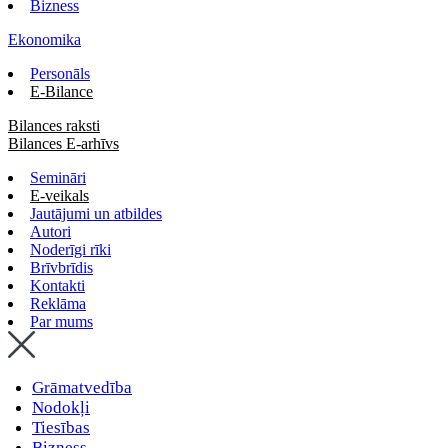
Bizness
Ekonomika
Personāls
E-Bilance
Bilances raksti
Bilances E-arhīvs
Semināri
E-veikals
Jautājumi un atbildes
Autori
Noderīgi rīki
Brīvbrīdis
Kontakti
Reklāma
Par mums
Grāmatvedība
Nodokļi
Tiesības
Bizness