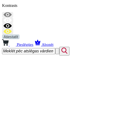
Kontrasts
Atiestatīt
Pieslēgties
Abonēt