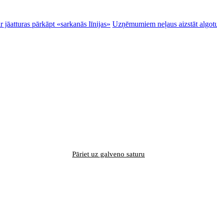
 jāatturas pārkāpt «sarkanās līnijas»
Uzņēmumiem neļaus aizstāt algotu
Pāriet uz galveno saturu