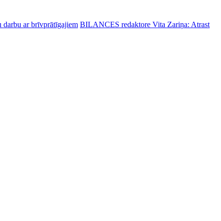
 darbu ar brīvprātīgajiem
BILANCES redaktore Vita Zariņa: Atrast