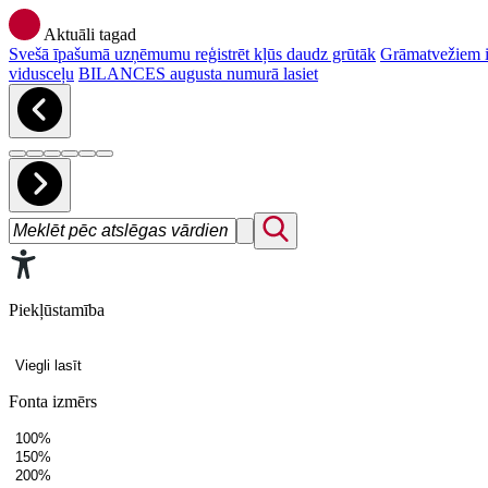
Aktuāli tagad
Svešā īpašumā uzņēmumu reģistrēt kļūs daudz grūtāk
Grāmatvežiem ir
vidusceļu
BILANCES augusta numurā lasiet
Piekļūstamība
Viegli lasīt
Fonta izmērs
100%
150%
200%