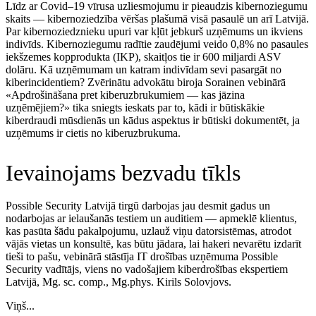
Līdz ar Covid–19 vīrusa uzliesmojumu ir pieaudzis kibernoziegumu
skaits — kibernoziedzība vēršas plašumā visā pasaulē un arī Latvijā.
Par kibernoziedznieku upuri var kļūt jebkurš uzņēmums un ikviens
indivīds. Kibernoziegumu radītie zaudējumi veido 0,8% no pasaules
iekšzemes kopprodukta (IKP), skaitļos tie ir 600 miljardi ASV
dolāru. Kā uzņēmumam un katram indivīdam sevi pasargāt no
kiberincidentiem? Zvērinātu advokātu biroja Sorainen vebinārā
«Apdrošināšana pret kiberuzbrukumiem — kas jāzina
uzņēmējiem?» tika sniegts ieskats par to, kādi ir būtiskākie
kiberdraudi mūsdienās un kādus aspektus ir būtiski dokumentēt, ja
uzņēmums ir cietis no kiberuzbrukuma.
Ievainojams bezvadu tīkls
Possible Security Latvijā tirgū darbojas jau desmit gadus un
nodarbojas ar ielaušanās testiem un auditiem — apmeklē klientus,
kas pasūta šādu pakalpojumu, uzlauž viņu datorsistēmas, atrodot
vājās vietas un konsultē, kas būtu jādara, lai hakeri nevarētu izdarīt
tieši to pašu, vebinārā stāstīja IT drošības uzņēmuma Possible
Security vadītājs, viens no vadošajiem kiberdrošības ekspertiem
Latvijā, Mg. sc. comp., Mg.phys. Kirils Solovjovs.
Viņš...