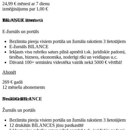
24,99 € mēnesī ar 7 dienu
izmēģinājumu par 1,00 €
Tikai 0,74 € dienā
BILANCE internetā
E-žurnāls un portāls
Bezlimita pieeja visiem portāla un žurnāla rakstiem 3 lietotājiem
E-žurnāls BILANCE
Iekļauts visu rubriku saturs pilnā apmērā t.sk. juridiskie padomi,
tiesības, bizness, ekonomika, noderīgi rīki un veidlapas u.c.
Dāvanā 100+ semināru videotēka vairāk nekā 5000 € vērtībā!
Abonēt
269 € gadā
12 mēnešu abonements
No 28 € mēnesī
Drukātā BILANCE
Žurnāls un portāls
Bezlimita pieeja visiem portāla un žurnāla rakstiem 3 lietotājiem
12 drukātās BILANCES jūsu pastkastītē