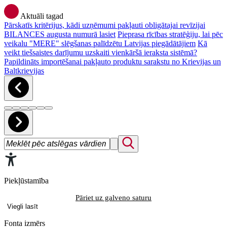
Aktuāli tagad
Pārskatīs kritērijus, kādi uzņēmumi pakļauti obligātajai revīzijai
BILANCES augusta numurā lasiet
Pieprasa rīcības stratēģiju, lai pēc
veikalu "MERE" slēgšanas palīdzētu Latvijas piegādātājiem
Kā
veikt tiešsaistes darījumu uzskaiti vienkāršā ieraksta sistēmā?
Papildināts importēšanai pakļauto produktu sarakstu no Krievijas un
Baltkrievijas
Piekļūstamība
Pāriet uz galveno saturu
Viegli lasīt
Fonta izmērs