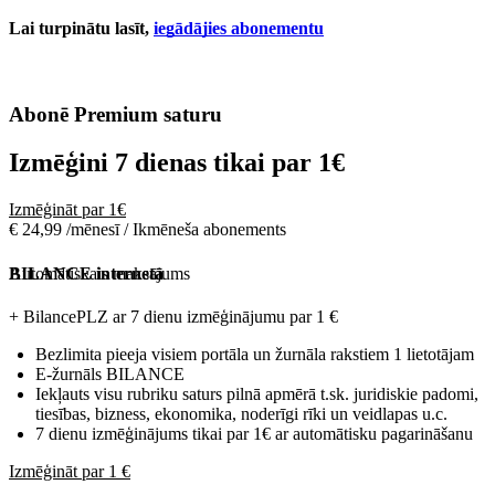
Lai turpinātu lasīt,
iegādājies abonementu
Abonē Premium saturu
Izmēģini 7 dienas tikai par
1€
Izmēģināt par 1€
€ 24,99 /mēnesī / Ikmēneša abonements
Automātiskais maksājums
BILANCE internetā
+ BilancePLZ ar 7 dienu izmēģinājumu par
1 €
Bezlimita pieeja visiem portāla un žurnāla rakstiem 1 lietotājam
E-žurnāls BILANCE
Iekļauts visu rubriku saturs pilnā apmērā t.sk. juridiskie padomi,
tiesības, bizness, ekonomika, noderīgi rīki un veidlapas u.c.
7 dienu izmēģinājums tikai par 1€ ar automātisku pagarināšanu
Izmēģināt par 1 €