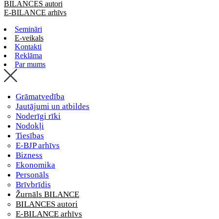
BILANCES autori
E-BILANCE arhīvs
Semināri
E-veikals
Kontakti
Reklāma
Par mums
Grāmatvedība
Jautājumi un atbildes
Noderīgi rīki
Nodokļi
Tiesības
E-BJP arhīvs
Bizness
Ekonomika
Personāls
Brīvbrīdis
Žurnāls BILANCE
BILANCES autori
E-BILANCE arhīvs