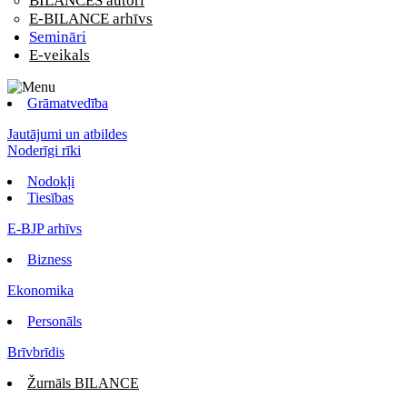
BILANCES autori
E-BILANCE arhīvs
Semināri
E-veikals
Grāmatvedība
Jautājumi un atbildes
Noderīgi rīki
Nodokļi
Tiesības
E-BJP arhīvs
Bizness
Ekonomika
Personāls
Brīvbrīdis
Žurnāls BILANCE