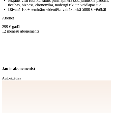
Iekļauts visu rubriku saturs pilnā apmērā t.sk. juridiskie padomi,
tiesības, bizness, ekonomika, noderīgi rīki un veidlapas u.c.
Dāvanā 100+ semināru videotēka vairāk nekā 5000 € vērtībā!
Abonēt
299 € gadā
12 mēnešu abonements
Jau ir abonements?
Autorizēties