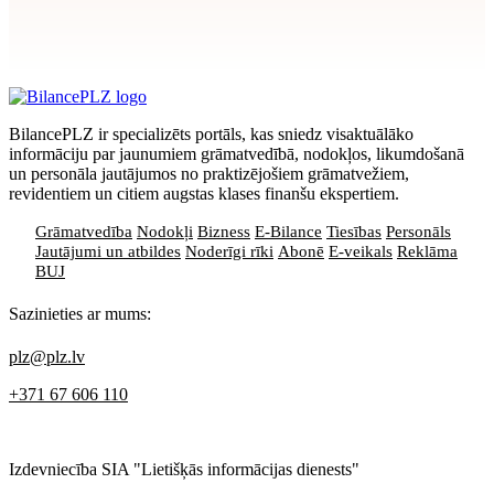
Apstiprināt
>
privātuma politikai
BilancePLZ ir specializēts portāls, kas sniedz visaktuālāko
informāciju par jaunumiem grāmatvedībā, nodokļos, likumdošanā
un personāla jautājumos no praktizējošiem grāmatvežiem,
revidentiem un citiem augstas klases finanšu ekspertiem.
Grāmatvedība
Nodokļi
Bizness
E-Bilance
Tiesības
Personāls
Jautājumi un atbildes
Noderīgi rīki
Abonē
E-veikals
Reklāma
BUJ
Sazinieties ar mums:
plz@plz.lv
+371 67 606 110
Izdevniecība SIA "Lietišķās informācijas dienests"