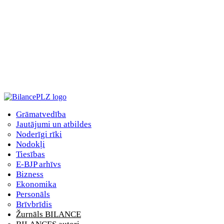
Grāmatvedība
Jautājumi un atbildes
Noderīgi rīki
Nodokļi
Tiesības
E-BJP arhīvs
Bizness
Ekonomika
Personāls
Brīvbrīdis
Žurnāls BILANCE