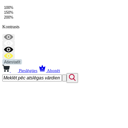
100%
150%
200%
Kontrasts
Atiestatīt
Pieslēgties
Abonēt