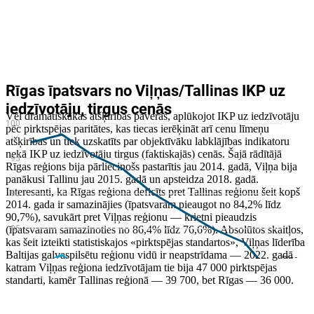
Vēl dramatiskākas atšķirības paveras, aplūkojot IKP uz iedzīvotāju
pēc pirktspējas paritātes, kas tiecas ierēķināt arī cenu līmeņu
atšķirības un tiek uzskatīts par objektīvāku labklājības indikatoru
nekā IKP uz iedzīvotāju tirgus (faktiskajās) cenās. Šajā rādītājā
Rīgas reģions bija pārliecinošs pastarītis jau 2014. gadā, Viļņa bija
panākusi Tallinu jau 2015. gadā un apsteidza 2018. gadā.
Interesanti, ka Rīgas reģiona deficīts pret Tallinas reģionu šeit kopš
2014. gada ir samazinājies (īpatsvaram pieaugot no 84,2% līdz
90,7%), savukārt pret Viļņas reģionu — krietni pieaudzis
(īpatsvaram samazinoties no 86,4% līdz 76,6%). Absolūtos skaitļos,
kas šeit izteikti statistiskajos «pirktspējas standartos», Viļņas līderība
Baltijas galvaspilsētu reģionu vidū ir neapstrīdama — 2022. gadā
katram Viļņas reģiona iedzīvotājam tie bija 47 000 pirktspējas
standarti, kamēr Tallinas reģionā — 39 700, bet Rīgas — 36 000.