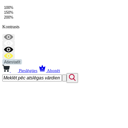
100%
150%
200%
Kontrasts
Atiestatīt
Pieslēgties
Abonēt