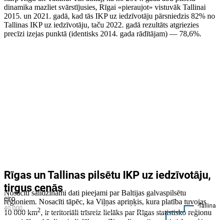
dinamika mazliet svārstījusies, Rīgai «pieraujot» vistuvāk Tallinai
2015. un 2021. gadā, kad tās IKP uz iedzīvotāju pārsniedzis 82% no
Tallinas IKP uz iedzīvotāju, taču 2022. gadā rezultāts atgriezies
precīzi izejas punktā (identisks 2014. gada rādītājam) — 78,6%.
Nosacīti salīdzināmi dati pieejami par Baltijas galvaspilsētu
reģioniem. Nosacīti tāpēc, ka Viļņas apriņķis, kura platība tuvojas
2
10 000 km
, ir teritoriāli trīsreiz lielāks par Rīgas statistisko reģionu