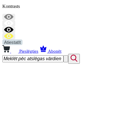
Kontrasts
Atiestatīt
Pieslēgties
Abonēt