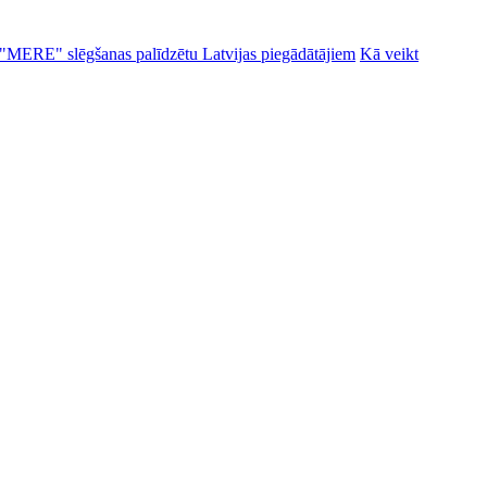
alu "MERE" slēgšanas palīdzētu Latvijas piegādātājiem
Kā veikt