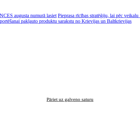
CES augusta numurā lasiet
Pieprasa rīcības stratēģiju, lai pēc veik
portēšanai pakļauto produktu sarakstu no Krievijas un Baltkrievijas
Pāriet uz galveno saturu