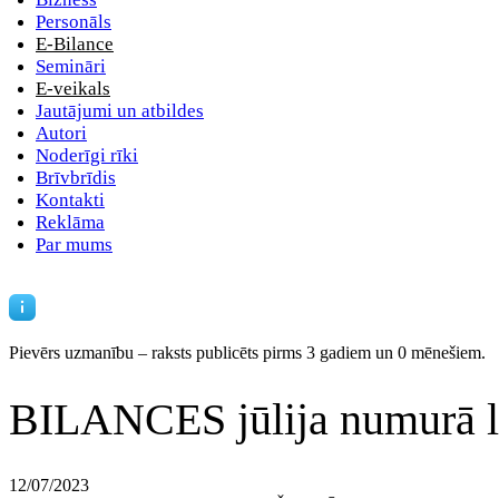
Personāls
E-Bilance
Semināri
E-veikals
Jautājumi un atbildes
Autori
Noderīgi rīki
Brīvbrīdis
Kontakti
Reklāma
Par mums
Pievērs uzmanību – raksts publicēts
pirms 3 gadiem un 0 mēnešiem.
BILANCES jūlija numurā l
12/07/2023