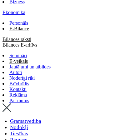
Bizness
Ekonomika
Personāls
E-Bilance
Bilances raksti
Bilances E-arhīvs
Semināri
E-veikals
Jautājumi un atbildes
Autori
Noderīgi rīki
Brīvbrīdis
Kontakti
Reklāma
Par mums
Grāmatvedība
Nodokļi
Tiesības
Bizness