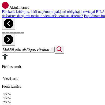
Aktuāli tagad
Pārskatīs kritērijus, kādi uzņēmumi pakļauti obligātajai revīzijai
BILAN
tiešsaistes darījumu uzskaiti vienkāršā ieraksta sistēmā?
Papildināts im
Piekļūstamība
Viegli lasīt
Fonta izmērs
100%
150%
200%