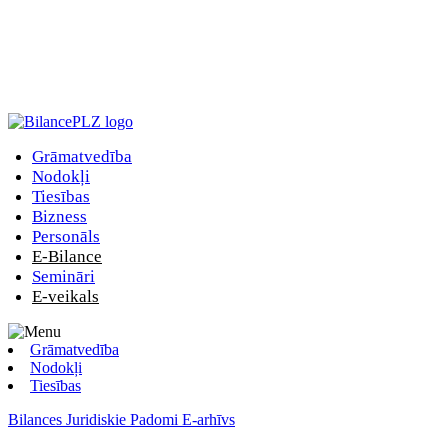
Grāmatvedība
Nodokļi
Tiesības
Bizness
Personāls
E-Bilance
Semināri
E-veikals
Grāmatvedība
Nodokļi
Tiesības
Bilances Juridiskie Padomi E-arhīvs