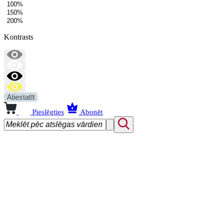
100%
150%
200%
Kontrasts
Atiestatīt
Pieslēgties
Abonēt