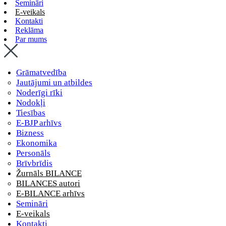
Semināri
E-veikals
Kontakti
Reklāma
Par mums
Grāmatvedība
Jautājumi un atbildes
Noderīgi rīki
Nodokļi
Tiesības
E-BJP arhīvs
Bizness
Ekonomika
Personāls
Brīvbrīdis
Žurnāls BILANCE
BILANCES autori
E-BILANCE arhīvs
Semināri
E-veikals
Kontakti