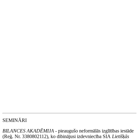
izpētes datus no valsts
varēs saņemt vienuviet
17
Aug
Ziņo par izmaksātajām ar IIN apliekamajām summām, nesaistītām ar
darba attiecībām
17
Aug
Uzņēmumu vieglo transportlīdzekļu nodoklis
17
Aug
Darba devēja ziņojuma iesniegšana
17
Aug
Skaidrā naudā veikto darījumu deklarēšana, ja summa pārsniedz
1500 EUR
15
Oct
MUN ceturkšņa deklarācijas iesniegšana
SEMINĀRI
BILANCES AKADĒMIJA
- pieaugušo neformālās izglītības iestāde
(Reģ. Nr. 3380802112), ko dibinājusi izdevniecība SIA
Lietišķās