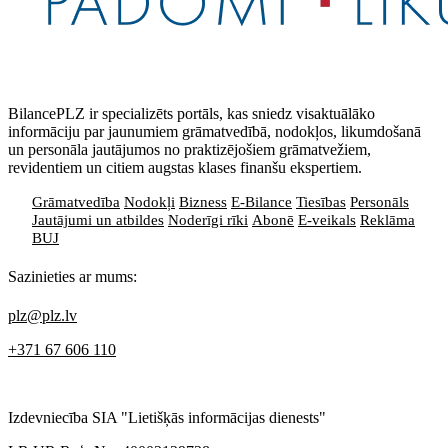
BilancePLZ ir specializēts portāls, kas sniedz visaktuālāko
informāciju par jaunumiem grāmatvedībā, nodokļos, likumdošanā
un personāla jautājumos no praktizējošiem grāmatvežiem,
revidentiem un citiem augstas klases finanšu ekspertiem.
Grāmatvedība
Nodokļi
Bizness
E-Bilance
Tiesības
Personāls
Jautājumi un atbildes
Noderīgi rīki
Abonē
E-veikals
Reklāma
BUJ
Sazinieties ar mums:
plz@plz.lv
+371 67 606 110
Izdevniecība SIA "Lietišķās informācijas dienests"