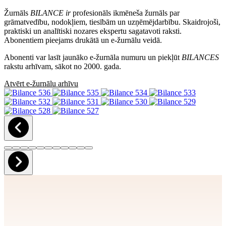
Žurnāls
BILANCE ir
profesionāls ikmēneša žurnāls par
grāmatvedību, nodokļiem, tiesībām un uzņēmējdarbību. Skaidrojoši,
praktiski un analītiski nozares ekspertu sagatavoti raksti.
Abonentiem pieejams drukātā un e-žurnālu veidā.
Abonenti var lasīt jaunāko e-žurnāla numuru un piekļūt
BILANCES
rakstu arhīvam, sākot no 2000. gada.
Atvērt e-žurnālu arhīvu