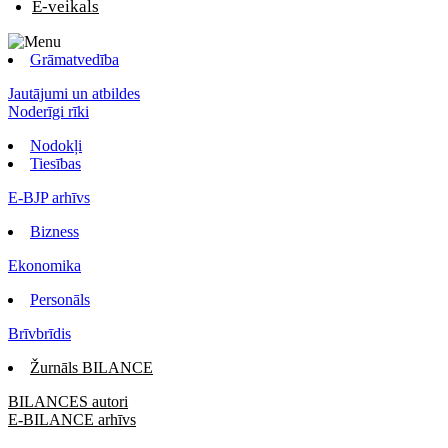
E-veikals
Grāmatvedība
Jautājumi un atbildes
Noderīgi rīki
Nodokļi
Tiesības
E-BJP arhīvs
Bizness
Ekonomika
Personāls
Brīvbrīdis
Žurnāls BILANCE
BILANCES autori
E-BILANCE arhīvs