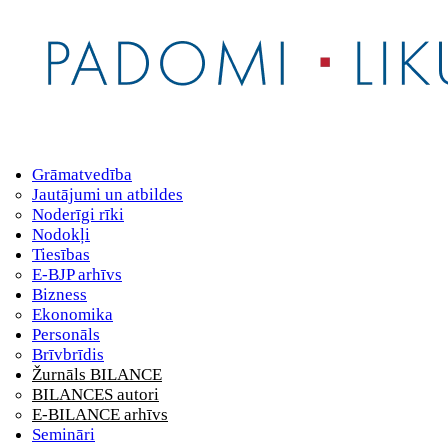
Grāmatvedība
Jautājumi un atbildes
Noderīgi rīki
Nodokļi
Tiesības
E-BJP arhīvs
Bizness
Ekonomika
Personāls
Brīvbrīdis
Žurnāls BILANCE
BILANCES autori
E-BILANCE arhīvs
Semināri