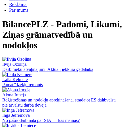
Reklāma
Par mums
BilancePLZ - Padomi, Likumi,
Ziņas grāmatvedībā un
nodokļos
Ilvija Ozoliņa
Darbinieku atvaļinājumi. Aktuāli jebkurā gadalaikā
Laila Kelmere
Pamatlīdzekļu remonts
Aļona Irmeja
Reģistrēšanās un nodokļu aprēķināšana, strādājot ES dalībvalstī
pie ārvalstu darba devēja
Inga Jefrēmova
No pašnodarbinātā par SIA — kas mainās?