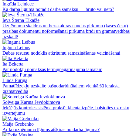
Ingrīda Lejniece
Kā darba līgumā norādīt darba samaksu — bruto vai neto?
Ieva Šterna-Tikaiže
Uzņēmumu skaidras un bezskaidras naudas pirkumu (kases čeku)
prasības dokumentu noformēšanai pirkuma brīdī un grāmatvedības
uzskaitē
Inguna Leibus
Dabas resursu nodoklis atkritumu samazināšanas veicināšanai
Ita Bekerta
Par nodokļu nomaksas termiņpagarinājuma lamatām
Linda Puriņa
Pamatlīdzekļu uzskaite pašnodarbinātajiem vienkāršā ieraksta
grāmatvedībā
Solveiga Karīna Jevdokimova
Iekšējās kontroles sistēma praksē: klienta izpēte, balstoties uz risku
izvērtējumu
Maija Grebenko
Ar ko uzņēmuma līgums atšķiras no darba līguma?