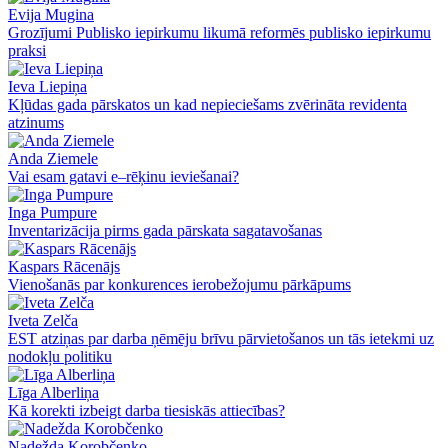
Evija Mugina
Grozījumi Publisko iepirkumu likumā reformēs publisko iepirkumu
praksi
Ieva Liepiņa
Kļūdas gada pārskatos un kad nepieciešams zvērināta revidenta
atzinums
Anda Ziemele
Vai esam gatavi e–rēķinu ieviešanai?
Inga Pumpure
Inventarizācija pirms gada pārskata sagatavošanas
Kaspars Rācenājs
Vienošanās par konkurences ierobežojumu pārkāpums
Iveta Zelča
EST atziņas par darba ņēmēju brīvu pārvietošanos un tās ietekmi uz
nodokļu politiku
Līga Alberliņa
Kā korekti izbeigt darba tiesiskās attiecības?
Nadežda Korobčenko