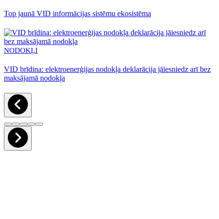
Top jaunā VID informācijas sistēmu ekosistēma
NODOKĻI
VID brīdina: elektroenerģijas nodokļa deklarācija jāiesniedz arī bez
maksājamā nodokļa
GRĀMATVEDĪBA
Kā veikt tiešsaistes
darījumu uzskaiti