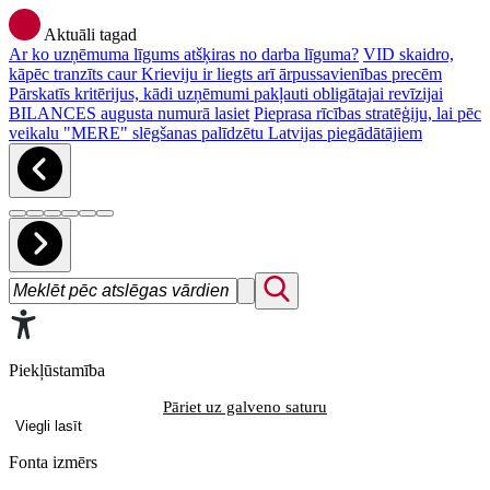
Aktuāli tagad
Ar ko uzņēmuma līgums atšķiras no darba līguma?
VID skaidro,
kāpēc tranzīts caur Krieviju ir liegts arī ārpussavienības precēm
Pārskatīs kritērijus, kādi uzņēmumi pakļauti obligātajai revīzijai
BILANCES augusta numurā lasiet
Pieprasa rīcības stratēģiju, lai pēc
veikalu "MERE" slēgšanas palīdzētu Latvijas piegādātājiem
Piekļūstamība
Pāriet uz galveno saturu
Viegli lasīt
Fonta izmērs