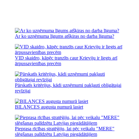
Ar ko uzņēmuma līgums atšķiras no darba līguma?
VID skaidro, kāpēc tranzīts caur Krieviju ir liegts arī
ārpussavienības precēm
Pārskatīs kritērijus, kādi uzņēmumi pakļauti obligātajai
revīzijai
BILANCES augusta numurā lasiet
Pieprasa rīcības stratēģiju, lai pēc veikalu "MERE"
slēgšanas palīdzētu Latvijas piegādātājiem