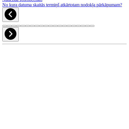
No kura datuma skaitās termiņš atkārtotam nodokļa pārkāpumam?
BILANCES RAKSTI