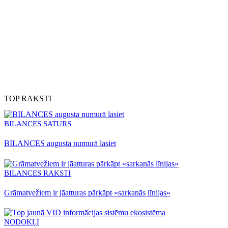
Pieslēdz automātisko abonementu!
Izmēģini 7 dienas tikai par
1€
Izmēģināt
TOP RAKSTI
BILANCES SATURS
BILANCES augusta numurā lasiet
BILANCES RAKSTI
Grāmatvežiem ir jāatturas pārkāpt «sarkanās līnijas»
NODOKĻI