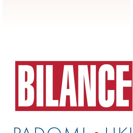
Apstiprināt
>
privātuma politikai