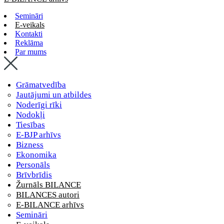
Semināri
E-veikals
Kontakti
Reklāma
Par mums
Grāmatvedība
Jautājumi un atbildes
Noderīgi rīki
Nodokļi
Tiesības
E-BJP arhīvs
Bizness
Ekonomika
Personāls
Brīvbrīdis
Žurnāls BILANCE
BILANCES autori
E-BILANCE arhīvs
Semināri