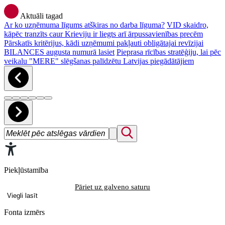
Aktuāli tagad
Ar ko uzņēmuma līgums atšķiras no darba līguma?
VID skaidro,
kāpēc tranzīts caur Krieviju ir liegts arī ārpussavienības precēm
Pārskatīs kritērijus, kādi uzņēmumi pakļauti obligātajai revīzijai
BILANCES augusta numurā lasiet
Pieprasa rīcības stratēģiju, lai pēc
veikalu "MERE" slēgšanas palīdzētu Latvijas piegādātājiem
Piekļūstamība
Pāriet uz galveno saturu
Viegli lasīt
Fonta izmērs