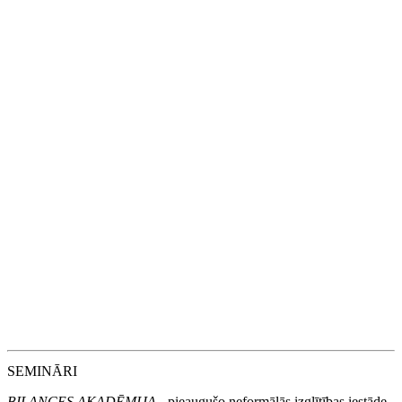
grāmatveži klientu
izpētes datus no valsts
varēs saņemt vienuviet
17
Aug
Ziņo par izmaksātajām ar IIN apliekamajām summām, nesaistītām ar
darba attiecībām
17
Aug
Uzņēmumu vieglo transportlīdzekļu nodoklis
17
Aug
Darba devēja ziņojuma iesniegšana
17
Aug
Skaidrā naudā veikto darījumu deklarēšana, ja summa pārsniedz
1500 EUR
15
Oct
MUN ceturkšņa deklarācijas iesniegšana
SEMINĀRI
BILANCES AKADĒMIJA
- pieaugušo neformālās izglītības iestāde