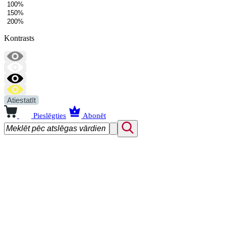
100%
150%
200%
Kontrasts
Atiestatīt
Pieslēgties
Abonēt