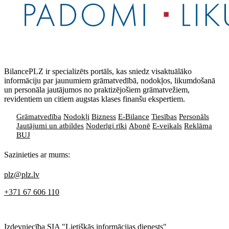
BilancePLZ ir specializēts portāls, kas sniedz visaktuālāko
informāciju par jaunumiem grāmatvedībā, nodokļos, likumdošanā
un personāla jautājumos no praktizējošiem grāmatvežiem,
revidentiem un citiem augstas klases finanšu ekspertiem.
Grāmatvedība
Nodokļi
Bizness
E-Bilance
Tiesības
Personāls
Jautājumi un atbildes
Noderīgi rīki
Abonē
E-veikals
Reklāma
BUJ
Sazinieties ar mums:
plz@plz.lv
+371 67 606 110
Izdevniecība SIA "Lietišķās informācijas dienests"