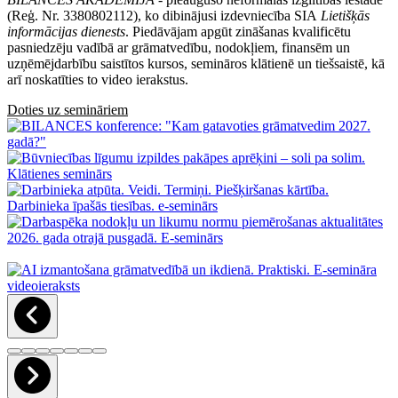
(Reģ. Nr. 3380802112), ko dibinājusi izdevniecība SIA
Lietišķās
informācijas dienests
. Piedāvājam apgūt zināšanas kvalificētu
pasniedzēju vadībā ar grāmatvedību, nodokļiem, finansēm un
uzņēmējdarbību saistītos kursos, semināros klātienē un tiešsaistē, kā
arī noskatīties to video ierakstus.
Doties uz semināriem