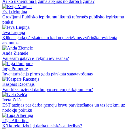
Ar ko uzņēmuma līgums atšķiras no darba līguma?
Evija Mugina
Grozījumi Publisko iepirkumu likumā reformēs publisko iepirkumu
praksi
Ieva Liepiņa
Kļūdas gada pārskatos un kad nepieciešams zvērināta revidenta
atzinums
Anda Ziemele
Vai esam gatavi e–rēķinu ieviešanai?
Inga Pumpure
Inventarizācija pirms gada pārskata sagatavošanas
Kaspars Rācenājs
Vai drīkst uzteikt darbu par seniem pārkāpumiem?
Iveta Zelča
EST atziņas par darba ņēmēju brīvu pārvietošanos un tās ietekmi uz
nodokļu politiku
Līga Alberliņa
Kā korekti izbeigt darba tiesiskās attiecības?