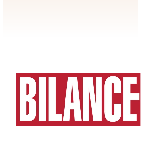
Apstiprināt
>
privātuma politikai