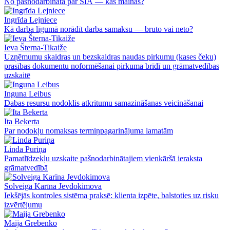
No pašnodarbinātā par SIA — kas mainās?
Ingrīda Lejniece
Kā darba līgumā norādīt darba samaksu — bruto vai neto?
Ieva Šterna-Tikaiže
Uzņēmumu skaidras un bezskaidras naudas pirkumu (kases čeku)
prasības dokumentu noformēšanai pirkuma brīdī un grāmatvedības
uzskaitē
Inguna Leibus
Dabas resursu nodoklis atkritumu samazināšanas veicināšanai
Ita Bekerta
Par nodokļu nomaksas termiņpagarinājuma lamatām
Linda Puriņa
Pamatlīdzekļu uzskaite pašnodarbinātajiem vienkāršā ieraksta
grāmatvedībā
Solveiga Karīna Jevdokimova
Iekšējās kontroles sistēma praksē: klienta izpēte, balstoties uz risku
izvērtējumu
Maija Grebenko