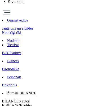
E-veikals
Grāmatvedība
Jautājumi un atbildes
Noderīgi rīki
Nodokļi
Tiesības
E-BJP arhīvs
Bizness
Ekonomika
Personāls
Brīvbrīdis
Žurnāls BILANCE
BILANCES autori
E-BILANCE arhīvs