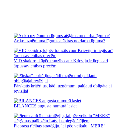
Ar ko uzņēmuma līgums atšķiras no darba līguma?
VID skaidro, kāpēc tranzīts caur Krieviju ir liegts arī
ārpussavienības precēm
Pārskatīs kritērijus, kādi uzņēmumi pakļauti obligātajai
revīzijai
BILANCES augusta numurā lasiet
Pieprasa rīcības stratēģiju, lai pēc veikalu "MERE"