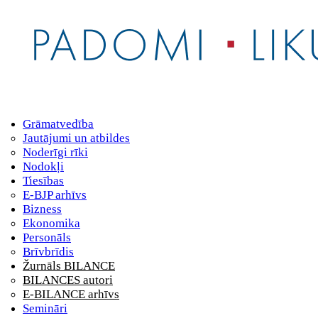
Grāmatvedība
Jautājumi un atbildes
Noderīgi rīki
Nodokļi
Tiesības
E-BJP arhīvs
Bizness
Ekonomika
Personāls
Brīvbrīdis
Žurnāls BILANCE
BILANCES autori
E-BILANCE arhīvs
Semināri