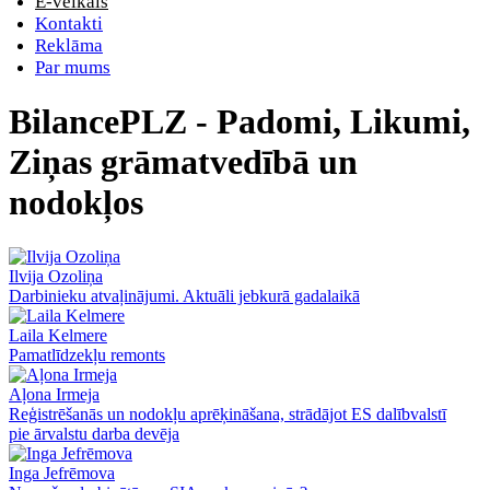
E-veikals
Kontakti
Reklāma
Par mums
BilancePLZ - Padomi, Likumi,
Ziņas grāmatvedībā un
nodokļos
Ilvija Ozoliņa
Darbinieku atvaļinājumi. Aktuāli jebkurā gadalaikā
Laila Kelmere
Pamatlīdzekļu remonts
Aļona Irmeja
Reģistrēšanās un nodokļu aprēķināšana, strādājot ES dalībvalstī
pie ārvalstu darba devēja
Inga Jefrēmova