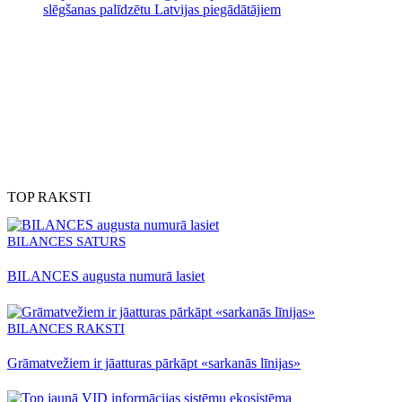
slēgšanas palīdzētu Latvijas piegādātājiem
Pieslēdz automātisko abonementu!
Izmēģini 7 dienas tikai par
1€
Izmēģināt
TOP RAKSTI
BILANCES SATURS
BILANCES augusta numurā lasiet
BILANCES RAKSTI
Grāmatvežiem ir jāatturas pārkāpt «sarkanās līnijas»