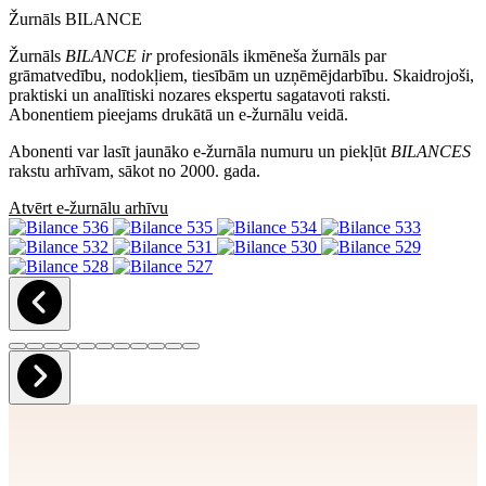
Žurnāls BILANCE
Žurnāls
BILANCE ir
profesionāls ikmēneša žurnāls par
grāmatvedību, nodokļiem, tiesībām un uzņēmējdarbību. Skaidrojoši,
praktiski un analītiski nozares ekspertu sagatavoti raksti.
Abonentiem pieejams drukātā un e-žurnālu veidā.
Abonenti var lasīt jaunāko e-žurnāla numuru un piekļūt
BILANCES
rakstu arhīvam, sākot no 2000. gada.
Atvērt e-žurnālu arhīvu