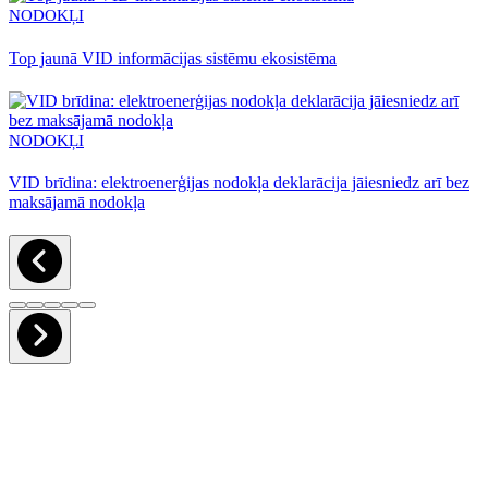
NODOKĻI
Top jaunā VID informācijas sistēmu ekosistēma
NODOKĻI
VID brīdina: elektroenerģijas nodokļa deklarācija jāiesniedz arī bez
maksājamā nodokļa
GRĀMATVEDĪBA