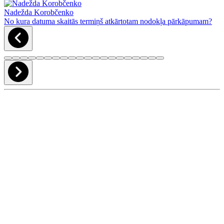
Nadežda Korobčenko
No kura datuma skaitās termiņš atkārtotam nodokļa pārkāpumam?