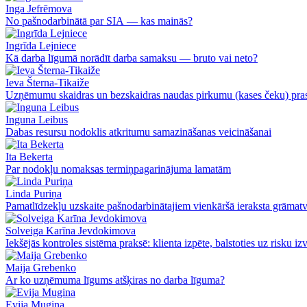
Inga Jefrēmova
No pašnodarbinātā par SIA — kas mainās?
Ingrīda Lejniece
Kā darba līgumā norādīt darba samaksu — bruto vai neto?
Ieva Šterna-Tikaiže
Uzņēmumu skaidras un bezskaidras naudas pirkumu (kases čeku) pras
Inguna Leibus
Dabas resursu nodoklis atkritumu samazināšanas veicināšanai
Ita Bekerta
Par nodokļu nomaksas termiņpagarinājuma lamatām
Linda Puriņa
Pamatlīdzekļu uzskaite pašnodarbinātajiem vienkāršā ieraksta grāmat
Solveiga Karīna Jevdokimova
Iekšējās kontroles sistēma praksē: klienta izpēte, balstoties uz risku i
Maija Grebenko
Ar ko uzņēmuma līgums atšķiras no darba līguma?
Evija Mugina