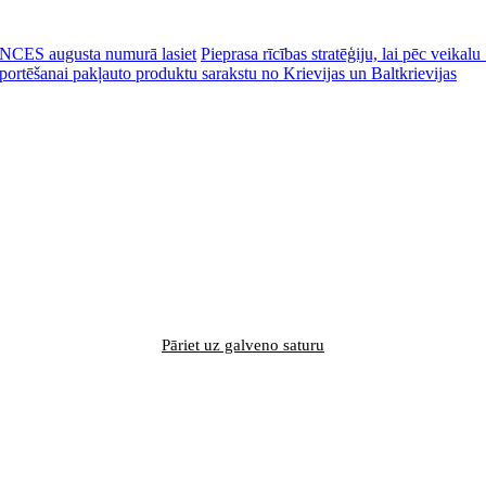
CES augusta numurā lasiet
Pieprasa rīcības stratēģiju, lai pēc veik
portēšanai pakļauto produktu sarakstu no Krievijas un Baltkrievijas
Pāriet uz galveno saturu