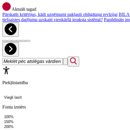
Aktuāli tagad
Pārskatīs kritērijus, kādi uzņēmumi pakļauti obligātajai revīzijai
BILAN
tiešsaistes darījumu uzskaiti vienkāršā ieraksta sistēmā?
Papildināts im
Piekļūstamība
Viegli lasīt
Fonta izmērs
100%
150%
200%