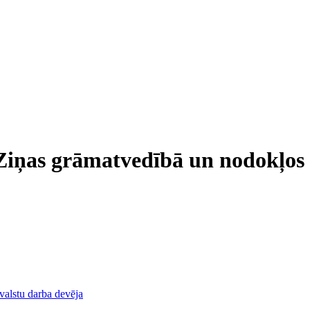
Ziņas grāmatvedībā un nodokļos
rvalstu darba devēja