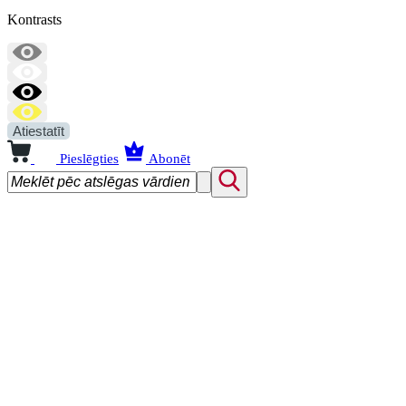
Kontrasts
Atiestatīt
Pieslēgties
Abonēt