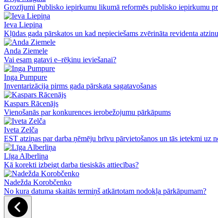
Grozījumi Publisko iepirkumu likumā reformēs publisko iepirkumu pr
Ieva Liepiņa
Kļūdas gada pārskatos un kad nepieciešams zvērināta revidenta atzin
Anda Ziemele
Vai esam gatavi e–rēķinu ieviešanai?
Inga Pumpure
Inventarizācija pirms gada pārskata sagatavošanas
Kaspars Rācenājs
Vienošanās par konkurences ierobežojumu pārkāpums
Iveta Zelča
EST atziņas par darba ņēmēju brīvu pārvietošanos un tās ietekmi uz n
Līga Alberliņa
Kā korekti izbeigt darba tiesiskās attiecības?
Nadežda Korobčenko
No kura datuma skaitās termiņš atkārtotam nodokļa pārkāpumam?