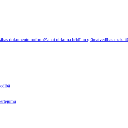
ības dokumentu noformēšanai pirkuma brīdī un grāmatvedības uzskait
vedībā
zvērtējumu