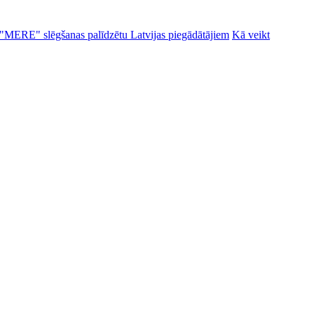
alu "MERE" slēgšanas palīdzētu Latvijas piegādātājiem
Kā veikt