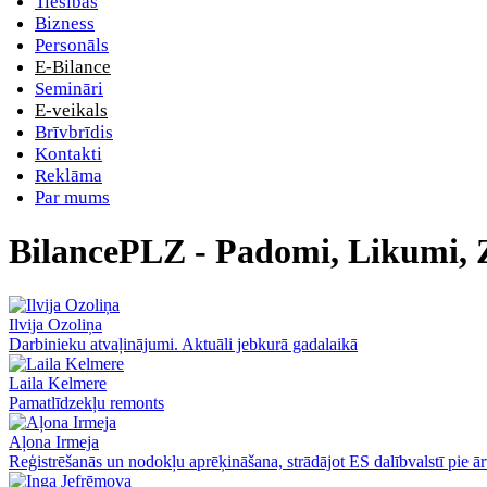
Tiesības
Bizness
Personāls
E-Bilance
Semināri
E-veikals
Brīvbrīdis
Kontakti
Reklāma
Par mums
BilancePLZ - Padomi, Likumi, 
Ilvija Ozoliņa
Darbinieku atvaļinājumi. Aktuāli jebkurā gadalaikā
Laila Kelmere
Pamatlīdzekļu remonts
Aļona Irmeja
Reģistrēšanās un nodokļu aprēķināšana, strādājot ES dalībvalstī pie ā