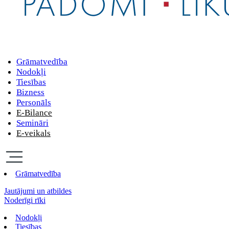
Grāmatvedība
Nodokļi
Tiesības
Bizness
Personāls
E-Bilance
Semināri
E-veikals
Grāmatvedība
Jautājumi un atbildes
Noderīgi rīki
Nodokļi
Tiesības