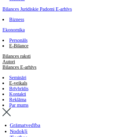
Bilances Juridiskie Padomi E-arhīvs
Bizness
Ekonomika
Personāls
E-Bilance
Bilances raksti
Autori
Bilances E-arhīvs
Semināri
E-veikals
Brīvbrīdis
Kontakti
Reklāma
Par mums
Grāmatvedība
Nodokļi