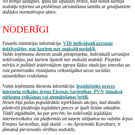
vēl nebija sastapies. Īpaši tas izpaužas brīžos, kad notiek kārtējā
nodokļu reforma un problēmas atrisināšana saistīta ar grozījumiem
dažādos normatīvajos aktos.
NODERĪGI
Finanšu ministrijas informācija:
VID individuāli uzrunās
iedzīvotājus, par kuriem nav maksāti nodokļi.
Valsts ieņēmumu dienests uzsāk pilotprojektu, individuāli uzrunājot
iedzīvotājus, par kuriem ilgstoši nav maksāti nodokļi. Projekta
mērķis ir palīdzēt iedzīvotājiem izprast šādas situācijas iemeslus un
rast piemērotāko risinājumu veiksmīgākai savas sociālās
aizsardzības veidošanai.
Valsts ieņēmumu dienesta informācija:
Iegādājoties preces
interneta veikalos ārpus Eiropas Savienības, PVN jāmaksā
pirkuma veikšanas vai atmuitošanas brīdī.
Nesen bija pašas populārākās iepirkšanās akcijas, kad daudzi
pārdevēji piedāvāja iegādāties preces ar īpaši lielām atlaidēm.
Tādēļ atgādinām, ka par precēm, ko iedzīvotāji iegādājas
internetveikalos vai platformās un saņem sūtījumos no valstīm ārpus
Eiropas Savienības, tajā skaitā — no Apvienotās Karalistes, ir
jāmaksā pievienotās vērtības nodoklis.