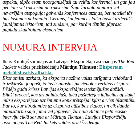
aspektu, tāpēc esam noorganizējuši tai veltītu konferenci, un gan jau
pēc tam vēl rakstīsim un rakstīsim. Šajā žurnāla numurā vēl
nevarējām atspoguļot galvenās konferences atziņas, bet noteikti tās
būs lasāmas nākamajā. Cerams, konferences laikā būsiet uzdevuši
jautājumus lektoriem, tad zināsim, par kurām tēmām jāprasa
papildu skaidrojumi ekspertiem.
NUMURA INTERVIJA
Ikars Kubliņš sarunājas ar Latvijas Eksportētāju asociācijas
The Red
Jackets
valdes priekšsēdētāju
Mārtiņu Tiknusu
:
Eksportam
pietrūkst valsts atbalsta.
Ekonomisti uzskata, ka eksporta nozīme valsts turīguma veidošanā
ir izšķiroša, jo īpaši, ja tas ir augstas pievienotās vērtības eksports.
Pēdējo gadu krīzes Latvijas eksportētājus ietekmējušas dažādi.
Bijuši procesi, kas arī palīdzējuši, taču pašreizējās inflācijas apstākļi
mūsu eksportējošo uzņēmumu konkurētspējai kļūst arvien bīstamāki.
Par to, kur atrodamies uz eksporta attīstības skalas, un cik daudz
mājasdarbu šajā jomā vēl jāpaveic, žurnāla Bilance pētniecisko
interviju ciklā saruna ar Mārtiņu Tiknusu, Latvijas Eksportētāju
asociācijas The Red Jackets valdes priekšsēdētāju.