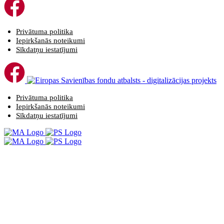
Privātuma politika
Iepirkšanās noteikumi
Sīkdatņu iestatījumi
Privātuma politika
Iepirkšanās noteikumi
Sīkdatņu iestatījumi