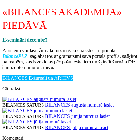
«BILANCES AKADĒMIJA»
PIEDĀVĀ
E-semināri decembrī.
Abonenti var lasīt žurnāla nozīmīgākos rakstus arī portālā
BilancePLZ
, saglabāt tos ar grāmatzīmi savā portāla profilā, sašķirot
pa mapēm, kas izveidotas pēc pašu ieskatiem un šķirstīt žurnāla līdz
šim izdoto numuru arhīvu.
BILANCES E-žurnāli un ARHĪVS
Citi raksti
BILANCES augusta numurā lasiet
BILANCES SATURS
BILANCES jūnija numurā lasiet
BILANCES SATURS
BILANCES jūlija numurā lasiet
BILANCES SATURS
Komentāri