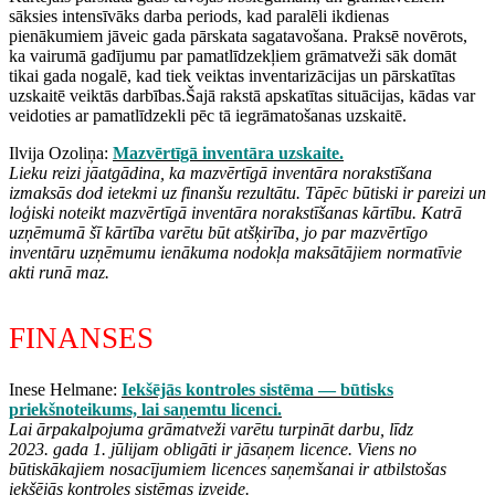
sāksies intensīvāks darba periods, kad paralēli ikdienas
pienākumiem jāveic gada pārskata sagatavošana. Praksē novērots,
ka vairumā gadījumu par pamatlīdzekļiem grāmatveži sāk domāt
tikai gada nogalē, kad tiek veiktas inventarizācijas un pārskatītas
uzskaitē veiktās darbības.Šajā rakstā apskatītas situācijas, kādas var
veidoties ar pamatlīdzekli pēc tā iegrāmatošanas uzskaitē.
Ilvija Ozoliņa:
Mazvērtīgā inventāra uzskaite.
Lieku reizi jāatgādina, ka mazvērtīgā inventāra norakstīšana
izmaksās dod ietekmi uz finanšu rezultātu. Tāpēc būtiski ir pareizi un
loģiski noteikt mazvērtīgā inventāra norakstīšanas kārtību. Katrā
uzņēmumā šī kārtība varētu būt atšķirība, jo par mazvērtīgo
inventāru uzņēmumu ienākuma nodokļa maksātājiem normatīvie
akti runā maz.
FINANSES
Inese Helmane:
Iekšējās kontroles sistēma — būtisks
priekšnoteikums, lai saņemtu licenci.
Lai ārpakalpojuma grāmatveži varētu turpināt darbu, līdz
2023. gada 1. jūlijam obligāti ir jāsaņem licence. Viens no
būtiskākajiem nosacījumiem licences saņemšanai ir atbilstošas
iekšējās kontroles sistēmas izveide.