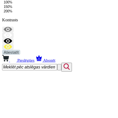
100%
150%
200%
Kontrasts
Atiestatīt
Pieslēgties
Abonēt