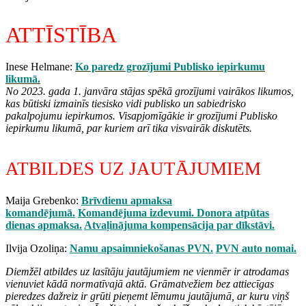
ATTĪSTĪBA
Inese Helmane:
Ko paredz grozījumi Publisko iepirkumu
likumā.
No 2023. gada 1. janvāra stājas spēkā grozījumi vairākos likumos,
kas būtiski izmainīs tiesisko vidi publisko un sabiedrisko
pakalpojumu iepirkumos. Visapjomīgākie ir grozījumi Publisko
iepirkumu likumā, par kuriem arī tika visvairāk diskutēts.
ATBILDES UZ JAUTĀJUMIEM
Maija Grebenko:
Brīvdienu apmaksa
komandējumā.
Komandējuma izdevumi.
Donora atpūtas
dienas apmaksa.
Atvaļinājuma kompensācija par dīkstāvi.
Ilvija Ozoliņa:
Namu apsaimniekošanas PVN.
PVN auto nomai.
Diemžēl atbildes uz lasītāju jautājumiem ne vienmēr ir atrodamas
vienuviet kādā normatīvajā aktā. Grāmatvežiem bez attiecīgas
pieredzes dažreiz ir grūti pieņemt lēmumu jautājumā, ar kuru viņš