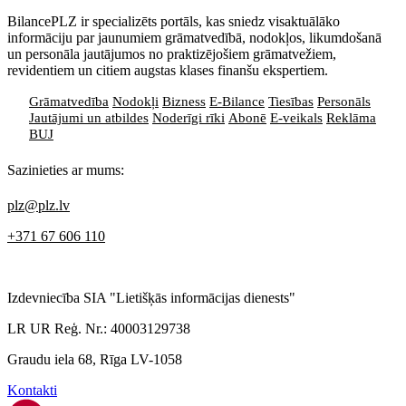
BilancePLZ ir specializēts portāls, kas sniedz visaktuālāko
informāciju par jaunumiem grāmatvedībā, nodokļos, likumdošanā
un personāla jautājumos no praktizējošiem grāmatvežiem,
revidentiem un citiem augstas klases finanšu ekspertiem.
Grāmatvedība
Nodokļi
Bizness
E-Bilance
Tiesības
Personāls
Jautājumi un atbildes
Noderīgi rīki
Abonē
E-veikals
Reklāma
BUJ
Sazinieties ar mums:
plz@plz.lv
+371 67 606 110
Izdevniecība SIA "Lietišķās informācijas dienests"
LR UR Reģ. Nr.: 40003129738
Graudu iela 68, Rīga LV-1058
Kontakti