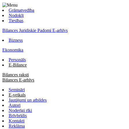
Grāmatvedība
Nodokļi
Tiesības
Bilances Juridiskie Padomi E-arhīvs
Bizness
Ekonomika
Personāls
E-Bilance
Bilances raksti
Bilances E-arhīvs
Semināri
E-veikals
Jautājumi un atbildes
Autori
Noderīgi rīki
Brīvbrīdis
Kontakti
Reklāma