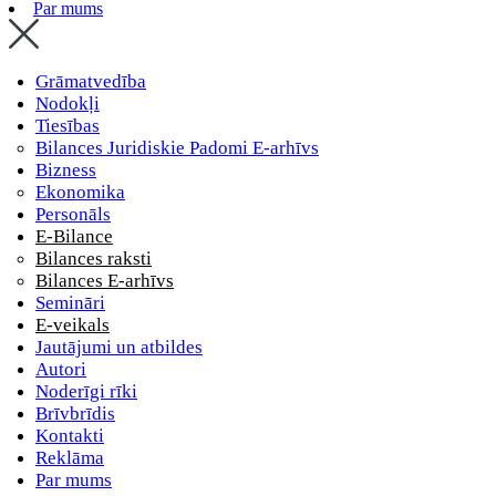
Par mums
Grāmatvedība
Nodokļi
Tiesības
Bilances Juridiskie Padomi E-arhīvs
Bizness
Ekonomika
Personāls
E-Bilance
Bilances raksti
Bilances E-arhīvs
Semināri
E-veikals
Jautājumi un atbildes
Autori
Noderīgi rīki
Brīvbrīdis
Kontakti
Reklāma
Par mums