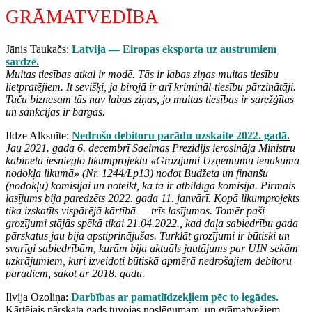
GRĀMATVEDĪBA
Jānis Taukačs:
Latvija — Eiropas eksporta uz austrumiem
sardzē.
Muitas tiesības atkal ir modē. Tās ir labas ziņas muitas tiesību
lietpratējiem. It sevišķi, ja birojā ir arī krimināl-tiesību pārzinātāji.
Taču biznesam tās nav labas ziņas, jo muitas tiesības ir sarežģītas
un sankcijas ir bargas.
Ildze Alksnīte:
Nedrošo debitoru parādu uzskaite 2022. gadā.
Jau 2021. gada 6. decembrī Saeimas Prezidijs ierosināja Ministru
kabineta iesniegto likumprojektu «Grozījumi Uzņēmumu ienākuma
nodokļa likumā» (Nr. 1244/Lp13) nodot Budžeta un finanšu
(nodokļu) komisijai un noteikt, ka tā ir atbildīgā komisija. Pirmais
lasījums bija paredzēts 2022. gada 11. janvārī. Kopā likumprojekts
tika izskatīts vispārējā kārtībā — trīs lasījumos. Tomēr paši
grozījumi stājās spēkā tikai 21.04.2022., kad daļa sabiedrību gada
pārskatus jau bija apstiprinājušas. Turklāt grozījumi ir būtiski un
svarīgi sabiedrībām, kurām bija aktuāls jautājums par UIN sekām
uzkrājumiem, kuri izveidoti būtiskā apmērā nedrošajiem debitoru
parādiem, sākot ar 2018. gadu.
Ilvija Ozoliņa:
Darbības ar pamatlīdzekļiem pēc to iegādes.
Kārtējais pārskata gads tuvojas noslēgumam, un grāmatvežiem