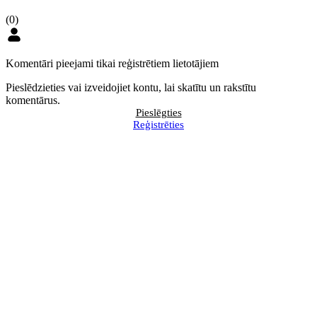
(0)
Komentāri pieejami tikai reģistrētiem lietotājiem
Pieslēdzieties vai izveidojiet kontu, lai skatītu un rakstītu
komentārus.
Pieslēgties
Reģistrēties
BILANCES augusta numurā
Pieprasa rīcības stratēģiju, lai pēc
lasiet
veikalu "MERE" slēgšanas
palīdzētu Latvijas piegādātājiem