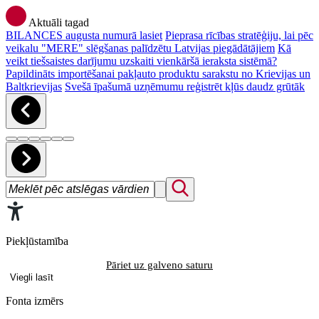
Aktuāli tagad
BILANCES augusta numurā lasiet
Pieprasa rīcības stratēģiju, lai pēc
veikalu "MERE" slēgšanas palīdzētu Latvijas piegādātājiem
Kā
veikt tiešsaistes darījumu uzskaiti vienkāršā ieraksta sistēmā?
Papildināts importēšanai pakļauto produktu sarakstu no Krievijas un
Baltkrievijas
Svešā īpašumā uzņēmumu reģistrēt kļūs daudz grūtāk
Piekļūstamība
Pāriet uz galveno saturu
Viegli lasīt
Fonta izmērs