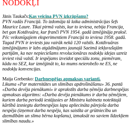
NODOKĻI
Jānis Taukačs:
Kas veicina PVN izkrāpšanu?
PVN radās Francijā. To izdomāja tā laika administrācijas šefs
Maurice Laure. Tikai pirmā valsts, kur to ieviesa, nebija Francija,
bet gan Kotdivuāra, kur franči PVN 1954. gadā izmēģināja praksē.
Pēc veiksmīgajiem eksperimentiem Francijā to ieviesa 1958. gadā.
Tagad PVN ir ieviests jau vairāk nekā 120 valstīs. Kotdivuāras
izmēģinājums ir labs atgādinājums jaunajā Saeimā iekļuvušajām
partijām, ka nav nepieciešams revolucionāras nodokļu idejas uzreiz
ieviest visā valstī. Ir iespējams izveidot speciālu zonu, piemēram,
kādu no SEZ, kur izmēģināt to, ko mums neierobežo ne ES, ne
nodokļu konvencijas.
Maija Grebenko:
Darbnespējas apmaksas varianti.
Likuma «Par maternitātes un slimības apdrošināšanu» 36. pantā
«Darba devēja pienākumi» ir aprakstīts darba ņēmēja darbnespējas
apmaksas algoritms: «Darba devēja pienākums ir darba ņēmējiem,
kuriem darba periodā iestājusies ar Ministru kabineta noteiktajā
kārtībā izsniegtu darbnespējas lapu apliecināta pārejoša darba
nespēja (izņemot darba nespēju, kas saistīta ar grūtniecību un
dzemdībām un slima bērna kopšanu), izmaksāt no saviem līdzekļiem
slimības naudu.»