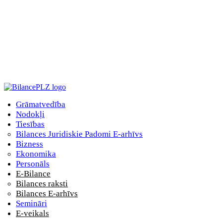
Grāmatvedība
Nodokļi
Tiesības
Bilances Juridiskie Padomi E-arhīvs
Bizness
Ekonomika
Personāls
E-Bilance
Bilances raksti
Bilances E-arhīvs
Semināri
E-veikals