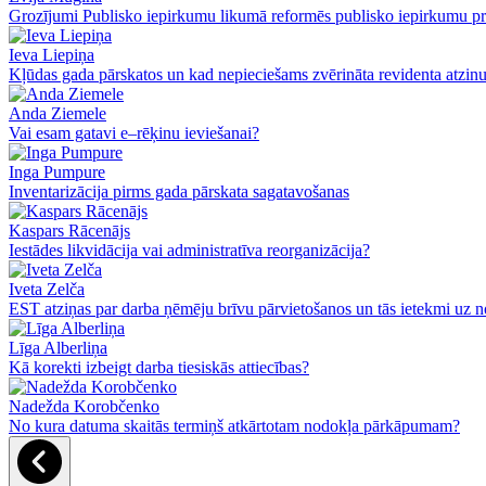
Grozījumi Publisko iepirkumu likumā reformēs publisko iepirkumu pr
Ieva Liepiņa
Kļūdas gada pārskatos un kad nepieciešams zvērināta revidenta atzin
Anda Ziemele
Vai esam gatavi e–rēķinu ieviešanai?
Inga Pumpure
Inventarizācija pirms gada pārskata sagatavošanas
Kaspars Rācenājs
Iestādes likvidācija vai administratīva reorganizācija?
Iveta Zelča
EST atziņas par darba ņēmēju brīvu pārvietošanos un tās ietekmi uz n
Līga Alberliņa
Kā korekti izbeigt darba tiesiskās attiecības?
Nadežda Korobčenko
No kura datuma skaitās termiņš atkārtotam nodokļa pārkāpumam?