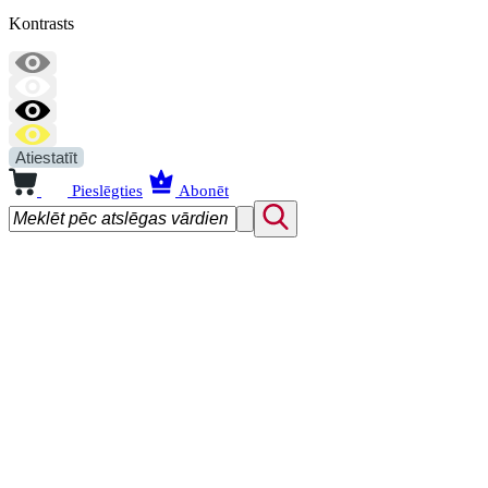
Kontrasts
Atiestatīt
Pieslēgties
Abonēt