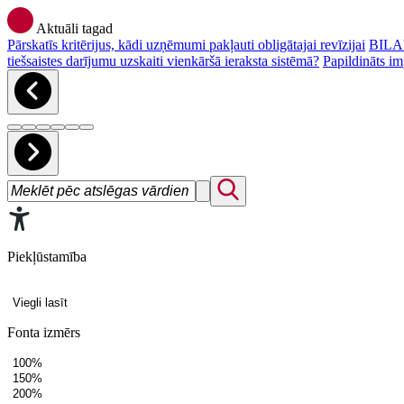
Aktuāli tagad
Pārskatīs kritērijus, kādi uzņēmumi pakļauti obligātajai revīzijai
BILAN
tiešsaistes darījumu uzskaiti vienkāršā ieraksta sistēmā?
Papildināts im
Piekļūstamība
Viegli lasīt
Fonta izmērs
100%
150%
200%