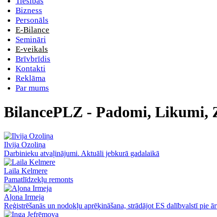
Tiesības
Bizness
Personāls
E-Bilance
Semināri
E-veikals
Brīvbrīdis
Kontakti
Reklāma
Par mums
BilancePLZ - Padomi, Likumi, 
Ilvija Ozoliņa
Darbinieku atvaļinājumi. Aktuāli jebkurā gadalaikā
Laila Kelmere
Pamatlīdzekļu remonts
Aļona Irmeja
Reģistrēšanās un nodokļu aprēķināšana, strādājot ES dalībvalstī pie ā