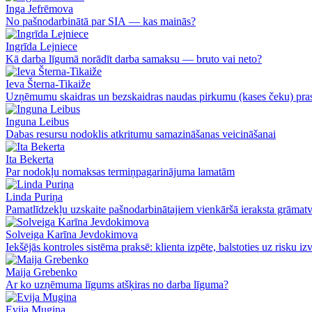
Inga Jefrēmova
No pašnodarbinātā par SIA — kas mainās?
Ingrīda Lejniece
Kā darba līgumā norādīt darba samaksu — bruto vai neto?
Ieva Šterna-Tikaiže
Uzņēmumu skaidras un bezskaidras naudas pirkumu (kases čeku) pras
Inguna Leibus
Dabas resursu nodoklis atkritumu samazināšanas veicināšanai
Ita Bekerta
Par nodokļu nomaksas termiņpagarinājuma lamatām
Linda Puriņa
Pamatlīdzekļu uzskaite pašnodarbinātajiem vienkāršā ieraksta grāmat
Solveiga Karīna Jevdokimova
Iekšējās kontroles sistēma praksē: klienta izpēte, balstoties uz risku i
Maija Grebenko
Ar ko uzņēmuma līgums atšķiras no darba līguma?
Evija Mugina