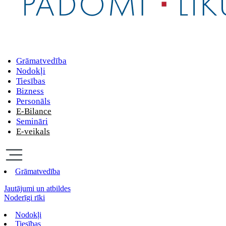
Grāmatvedība
Nodokļi
Tiesības
Bizness
Personāls
E-Bilance
Semināri
E-veikals
Grāmatvedība
Jautājumi un atbildes
Noderīgi rīki
Nodokļi
Tiesības