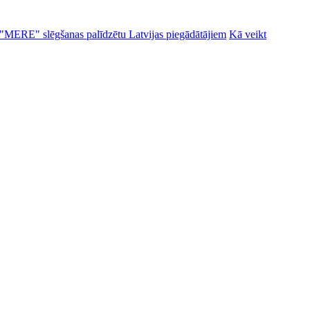
alu "MERE" slēgšanas palīdzētu Latvijas piegādātājiem
Kā veikt