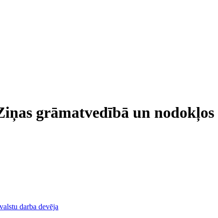
Ziņas grāmatvedībā un nodokļos
rvalstu darba devēja