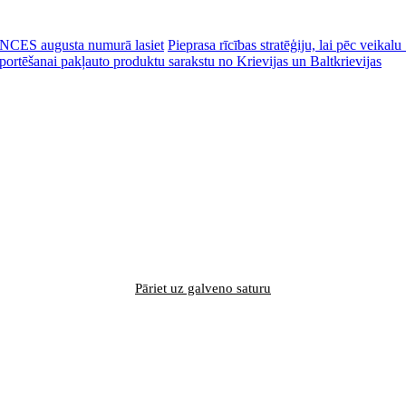
CES augusta numurā lasiet
Pieprasa rīcības stratēģiju, lai pēc veik
portēšanai pakļauto produktu sarakstu no Krievijas un Baltkrievijas
Pāriet uz galveno saturu