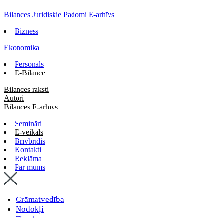
Bilances Juridiskie Padomi E-arhīvs
Bizness
Ekonomika
Personāls
E-Bilance
Bilances raksti
Autori
Bilances E-arhīvs
Semināri
E-veikals
Brīvbrīdis
Kontakti
Reklāma
Par mums
Grāmatvedība
Nodokļi