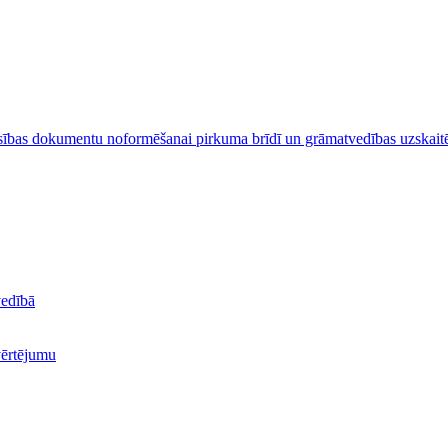
ības dokumentu noformēšanai pirkuma brīdī un grāmatvedības uzskait
vedībā
zvērtējumu